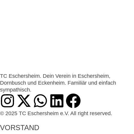
JUNIORINNEN U18
U18 Juniorinnen – Mit Herz ❤️, Power ⚡ und jeder
Menge Spaß 😄 zurück nach oben! Unsere U18-
Juniorinnen sind mehr als nur eine Mannschaft – wir
sind ...
MEHR ERFAHREN
TC Eschersheim. Dein Verein in Eschersheim,
Dornbusch und Eckenheim. Familiär und einfach
sympathisch.
© 2025 TC Eschersheim e.V. All right reserved.
VORSTAND