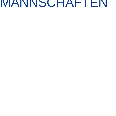
MANNSCHAFTEN
DAMEN
Diese Saison wird besser! Die Damenmannschaft
unseres Vereins steht für Engagement,
Zusammenhalt und die gemeinsame Freude am
Tennis 🎾💪. Auf und neb...
MEHR ERFAHREN
DAMEN 30
Als neue Damen 30 Mannschaft starten wir voller
Motivation, Teamgeist und Freude am Tennis in
unsere erste Saison! 🎾 Mit Erfahrung, Ehrgeiz und
guter...
MEHR ERFAHREN