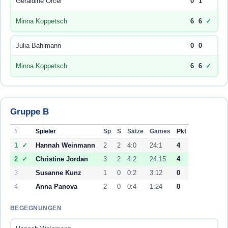
Geraldine Orcel
0
1
Minna Koppetsch
6
6
✓
Julia Bahlmann
0
0
Minna Koppetsch
6
6
✓
Gruppe B
#
Spieler
Sp
S
Sätze
Games
Pkt
1
✓
Hannah Weinmann
2
2
4:0
24:1
4
2
✓
Christine Jordan
3
2
4:2
24:15
4
3
Susanne Kunz
1
0
0:2
3:12
0
4
Anna Panova
2
0
0:4
1:24
0
BEGEGNUNGEN