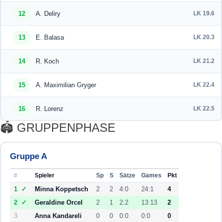
12
A. Deliry
LK 19.6
13
E. Balasa
LK 20.3
14
R. Koch
LK 21.2
15
A. Maximilian Gryger
LK 22.4
16
R. Lorenz
LK 22.5
🏟️ GRUPPENPHASE
Gruppe A
#
Spieler
Sp
S
Sätze
Games
Pkt
1
✓
Minna Koppetsch
2
2
4:0
24:1
4
2
✓
Geraldine Orcel
2
1
2:2
13:13
2
3
Anna Kandareli
0
0
0:0
0:0
0