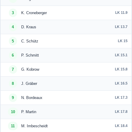
3
K. Croneberger
LK 11.9
4
D. Kraus
LK 13.7
5
C. Schütz
LK 15
6
P. Schmitt
LK 15.1
7
G. Kobrow
LK 15.8
8
J. Gräber
LK 16.5
9
N. Bordeaux
LK 17.3
10
P. Martin
LK 17.8
11
M. Imbescheidt
LK 18.4