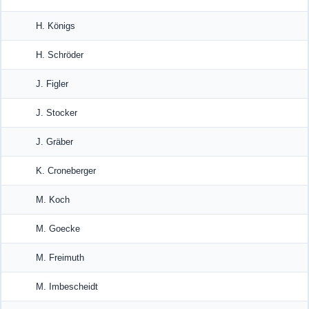
H. Königs
H. Schröder
J. Figler
J. Stocker
J. Gräber
K. Croneberger
M. Koch
M. Goecke
M. Freimuth
M. Imbescheidt