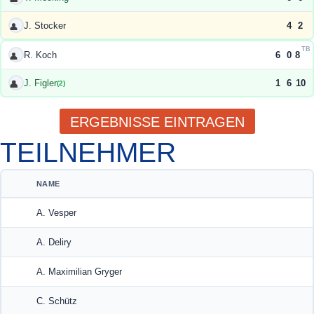
J. Stocker
4
2
👤
TB
R. Koch
6
0
8
👤
J. Figler
1
6
10
👤
(2)
ERGEBNISSE EINTRAGEN
TEILNEHMER
NAME
A. Vesper
A. Deliry
A. Maximilian Gryger
C. Schütz