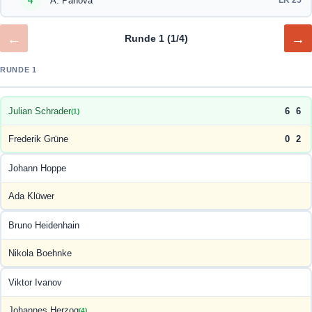
4
A. Panova
LK 25
←
→
Runde 1 (1/4)
RUNDE 1
Julian Schrader
6
6
(1)
Frederik Grüne
0
2
Johann Hoppe
Ada Klüwer
Bruno Heidenhain
Nikola Boehnke
Viktor Ivanov
Johannes Herzog
(4)