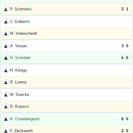
P. Schmitt
2
1
👤
(6)
J. Gräber
👤
(8)
M. Imbescheidt
👤
A. Vesper
3
0
👤
H. Schröder
6
6
👤
H. Königs
👤
R. Lorenz
👤
M. Goecke
👤
D. Kraus
👤
(4)
K. Croneberger
6
6
👤
(3)
F. Deckwerth
2
0
👤