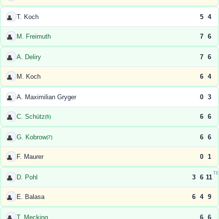
T. Koch
5
4
👤
M. Freimuth
7
6
👤
A. Deliry
7
6
👤
M. Koch
6
4
👤
A. Maximilian Gryger
0
3
👤
C. Schütz
6
6
👤
(5)
G. Kobrow
6
6
👤
(7)
F. Maurer
0
1
👤
T
D. Pohl
3
6
11
👤
E. Balasa
6
4
9
👤
T. Mecking
6
6
👤