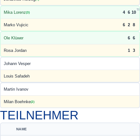
T
Mika Lorenz
4
6
10
(3)
Marko Vujicic
6
2
8
Ole Klüwer
6
6
Rosa Jordan
1
3
Johann Vesper
Louis Safadeh
Martin Ivanov
Milan Boehnke
(2)
TEILNEHMER
NAME