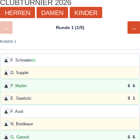
CLUBTURNIER 2026
HERREN
DAMEN
KINDER
←
→
Runde 1 (1/5)
RUNDE 1
F. Schrader
👤
(1)
D. Supple
👤
P. Martin
6
6
👤
E. Sawitzki
0
1
👤
F. Aust
👤
N. Bordeaux
👤
G. Gansel
6
6
👤