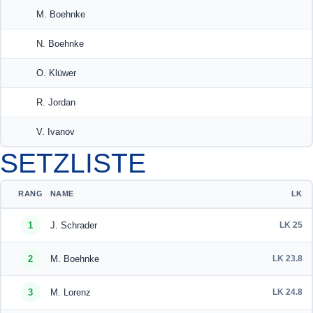
M. Boehnke
N. Boehnke
O. Klüwer
R. Jordan
V. Ivanov
SETZLISTE
RANG
NAME
LK
1
J. Schrader
LK 25
2
M. Boehnke
LK 23.8
3
M. Lorenz
LK 24.8