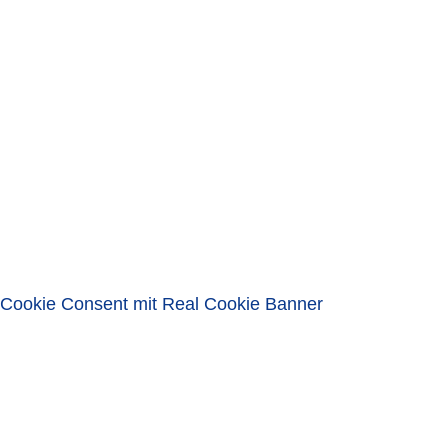
SCHLIESSEN
LOGIN
Benutzername oder E-Mail-Adresse
Passwort
Eingeloggt bleiben
ANMELDEN
Passwort vergessen?
Cookie Consent mit Real Cookie Banner