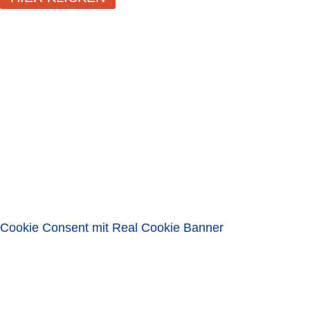
SCHLIESSEN
LOGIN
Benutzername oder E-Mail-Adresse
Passwort
Eingeloggt bleiben
ANMELDEN
Passwort vergessen?
Cookie Consent mit Real Cookie Banner