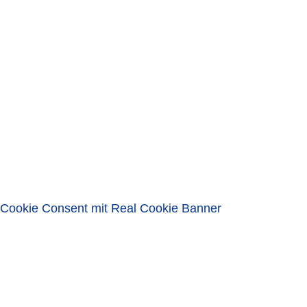
SCHLIESSEN
LOGIN
Benutzername oder E-Mail-Adresse
Passwort
Eingeloggt bleiben
ANMELDEN
Passwort vergessen?
Cookie Consent mit Real Cookie Banner