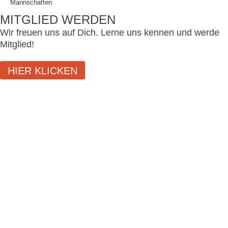
Mannschaften
MITGLIED WERDEN
Wir freuen uns auf Dich. Lerne uns kennen und werde
Mitglied!
HIER KLICKEN
SCHLIESSEN
LOGIN
Benutzername oder E-Mail-Adresse
Passwort
Eingeloggt bleiben
ANMELDEN